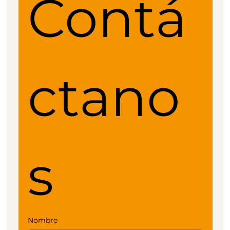
Contá
ctano
s
Nombre