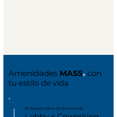
Amenidades
MASS
con
®
tu estilo de vida
El espacio ideal de bienvenida
Lobby +
Coworking